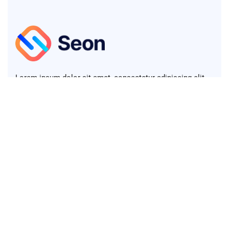
Lorem ipsum dolor sit amet, consectetur adipiscing elit,
sed do eiusmod tempor diver.
+123 (4567) 890
info@seon.com
380 St Kilda Road, Melbourne VIC 3004, Australia
Links
Home
Services