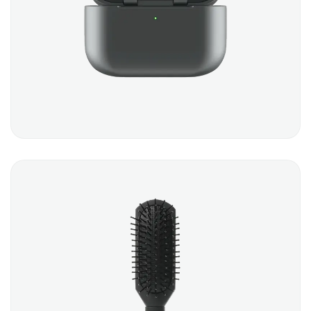
AIRPODS
$
100.00