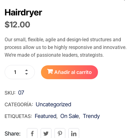
Hairdryer
$
12.00
Our small, flexible, agile and design-led structures and
process allow us to be highly responsive and innovative.
We’re made of passionate leaders, strategists.
Añadir al carrito
07
SKU:
Uncategorized
CATEGORÍA:
Featured
On Sale
Trendy
ETIQUETAS:
,
,
Share: