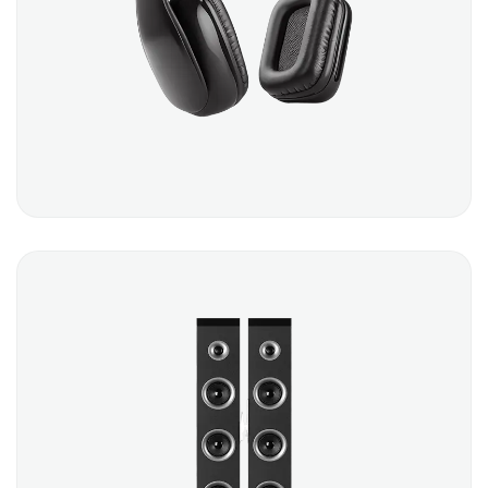
HEADPHONES
$
45.00