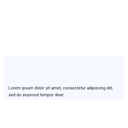
Lorem ipsum dolor sit amet, consectetur adipiscing elit,
sed do eiusmod tempor diver.
+123 (4567) 890
info@seon.com