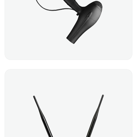
HAIRDRYER
$
12.00