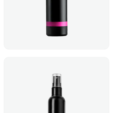
HAIR GEL
$
24.00