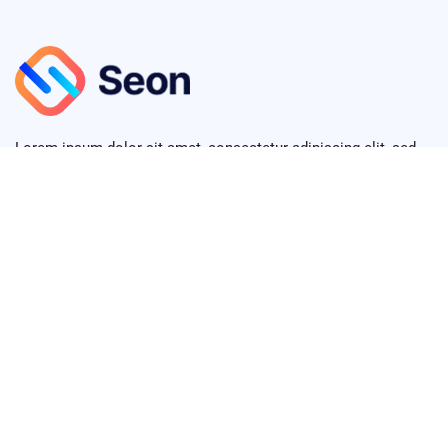
Lorem ipsum dolor sit amet, consectetur adipiscing elit, sed
do eiusmod tempor diver.
+123 (4567) 890
info@seon.com
380 St Kilda Road, Melbourne VIC 3004, Australia
Links
Home
Services