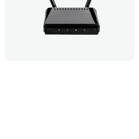
MODEM WIFI
$
15.00