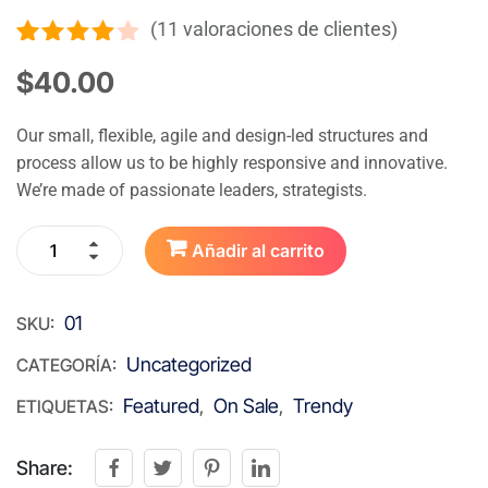
(
11
valoraciones de clientes)
Valorado
11
4.00
$
40.00
sobre 5
basado
en
Our small, flexible, agile and design-led structures and
puntuaciones
process allow us to be highly responsive and innovative.
de
We’re made of passionate leaders, strategists.
clientes
Añadir al carrito
01
SKU:
Uncategorized
CATEGORÍA:
Featured
On Sale
Trendy
ETIQUETAS:
,
,
Share: